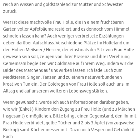
reich an Wissen und goldstrahlend zur Mutter und Schwester
zurück.
Wer ist diese machtvolle Frau Holle, die in einem fruchtbaren
Garten voller Apfelbäume residiert und es dennoch vom Himmel
schneien lassen kann? Auch weniger verbreitete Erzählungen
geben darüber Aufschluss. Verschiedene Plätze im Holleland um
den Hohen Meißner / Hessen, der einstmals der Sitz von Frau Holle
gewesen sein soll, zeugen von ihrer Präsenz und ihrer Verehrung.
Gemeinsam begleiten wir Goldmarie auf ihrem Weg, indem wir die
Bilder des Märchens auf uns wirken lassen. Ich lade Euch zum
Meditieren, Singen, Tanzen und zu einem naturverbundenen
kreativen Tun ein. Der Goldregen von Frau Holle soll auch uns im
Alltag und auf unserem weiteren Lebensweg stärken.
Wenn gewünscht, werde ich auch Informationen darüber geben,
wie wir (Enkel-) Kindern den Zugang zu Frau Holle (und zu Märchen
insgesamt) ermöglichen. Bitte bringt einen Gegenstand, den Ihr mit
Frau Holle verbindet, gelbe Tücher und 2 bis 3 Äpfel (vorzugsweise
Boskop) samt Küchenmesser mit. Dazu noch Vesper und Getränk für
Euch.