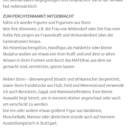
mit wunderbaren Begegnungen und Gesprächen. Da ist der Verkauf
fast nebensächlich.
ZUM PERCHTENMARKT MITGEBRACHT
hätte ich wieder Figuren und Figurinen aus Stein.
Wie ihre Ahninnen, z.B. die Frau von Willendorf oder Die frau vom
hohle fels zeigen sie Frauenkraft und Verbundenheit über die
Generationen hinaus.
Als Hosentaschengöttin, Handfigur, als Halskette oder kleine
Skulptur wollen sie etwas von ihrer Kraft und und dem ur-alten
Wissen in ihren Formen und durch das MATERial, aus dem sie
gemacht sind, vermitteln, spüren lassen.
Neben Stein – überwiegend Steatit und afrikanischer Serpentinit,
sowie Stein-Fundstücke aus Fluß, Feld und Meeresstrand verwende
ich auch Bernstein, Gagat und Mammutelfenbein. Eine kleine
Auswahl liegt bereit, um in meinem Atelier angeschaut oder auch
um verschickt zu werden.
Die ein oder andere etwas größere Figur aus Sandstein,
Muschelkalk, Marmor oder ähnlichem stünde auch auf meinem
Ausstellungstisch in Stuttgart.